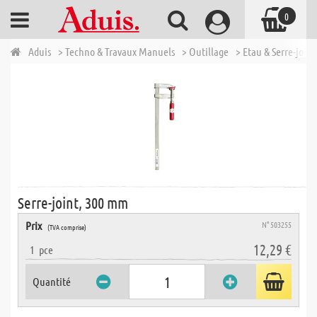
0
Aduis
> Techno & Travaux Manuels
> Outillage
> Etau & Serre-joint
Serre-joint, 300 mm
Prix
N° 503255
(TVA comprise)
12,29 €
1
pce
Quantité