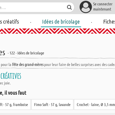
Se connecter
maintenant
.
.
rs créatifs
Idées de bricolage
Fiche
es
- 122 - Idées de bricolage
 pour la
fête des grand-mères
pour leur faire de belles surprises avec des cad
 créatives
ec joie.
, il vous faut
ft - 57 g, framboise
Fimo Soft - 57 g, lavande
Crochet - laine, Ø 3,5 m