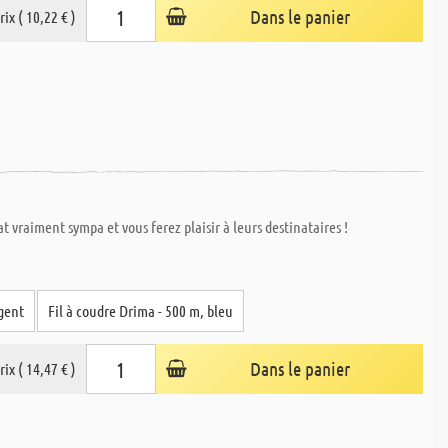
Dans le panier
rix ( 10,22 € )
 vraiment sympa et vous ferez plaisir à leurs destinataires !
rgent
Fil à coudre Drima - 500 m, bleu
Dans le panier
rix ( 14,47 € )