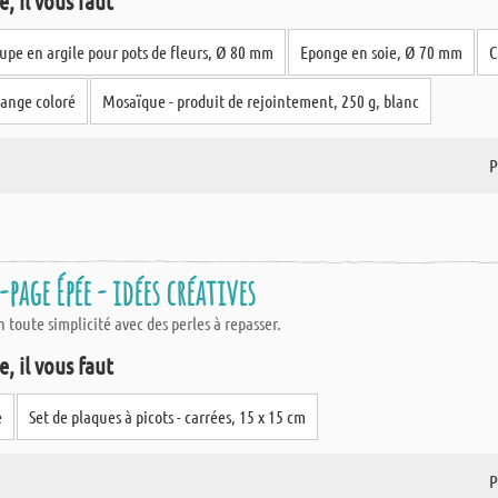
, il vous faut
upe en argile pour pots de fleurs, Ø 80 mm
Eponge en soie, Ø 70 mm
C
lange coloré
Mosaïque - produit de rejointement, 250 g, blanc
P
-page Épée - idées créatives
toute simplicité avec des perles à repasser.
, il vous faut
é
Set de plaques à picots - carrées, 15 x 15 cm
P