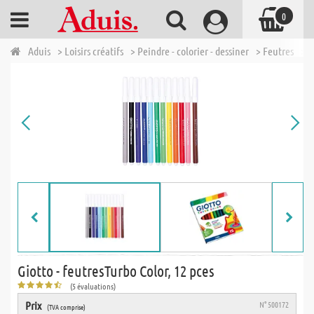
0
Aduis
> Loisirs créatifs
> Peindre - colorier - dessiner
> Feutres
> G
Giotto - feutresTurbo Color, 12 pces
(5 évaluations)
Prix
N° 500172
(TVA comprise)