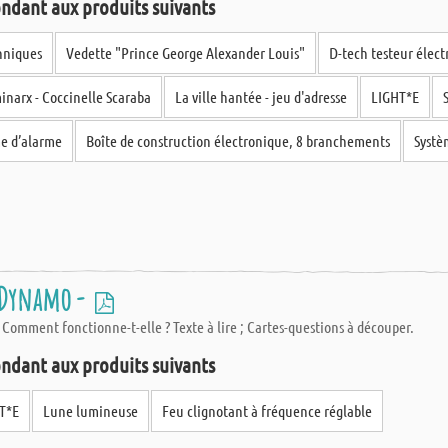
ndant aux produits suivants
 livraison rapide de vos articles découpées sur mesure. Les commandes passées
chniques
Vedette "Prince George Alexander Louis"
D-tech testeur élect
e sorte qu'à la réception de votre colis, vous savez immédiatement quelle 
narx - Coccinelle Scaraba
La ville hantée - jeu d'adresse
LIGHT*E
me d’alarme
Boîte de construction électronique, 8 branchements
Systè
a Dynamo -
omment fonctionne-t-elle ? Texte à lire ; Cartes-questions à découper.
ndant aux produits suivants
T*E
Lune lumineuse
Feu clignotant à fréquence réglable