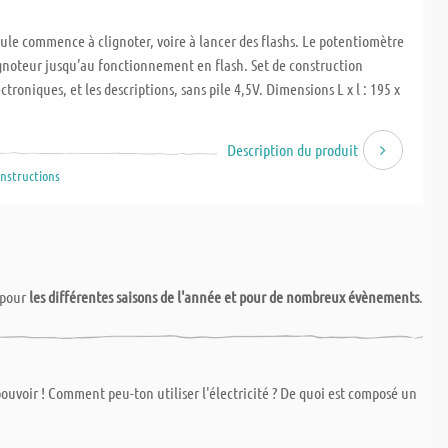
oule commence à clignoter, voire à lancer des flashs. Le potentiomètre
ignoteur jusqu’au fonctionnement en flash. Set de construction
troniques, et les descriptions, sans pile 4,5V. Dimensions L x l : 195 x
Description du produit
Instructions
pour
les différentes saisons de l'année et pour de nombreux évènements
.
e un service spécial par lequel vous pouvez demander à ce que l'on vous
 de perdre du temps à aller dans une menuiserie !
uvoir ! Comment peu-ton utiliser l'électricité ? De quoi est composé un
age et d'expédition. Nous découpons le bois et le métal avec précision.