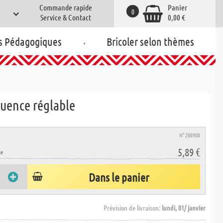
Commande rapide
Panier
0
Service & Contact
0,00 €
.
s Pédagogiques
Bricoler selon thèmes
quence réglable
N° 200908
5,89 €
se
Dans le panier
Prévision de livraison:
lundi, 01/ janvier