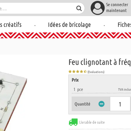
Se connecter
maintenant
.
.
rs créatifs
Idées de bricolage
Fiche
Feu clignotant à fré
(Evaluations)
Prix
1
pce
TVA inclu
Quantité
Livrable de suite