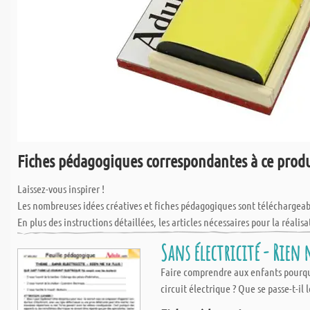
Fiches pédagogiques correspondantes à ce prod
Laissez-vous inspirer !
Les nombreuses idées créatives et fiches pédagogiques sont téléchargea
En plus des instructions détaillées, les articles nécessaires pour la réalisa
Le service à la Découpe chez Aduis couvre tous les matériaux courants, te
Sans électricité - Rien 
découpe vos matériaux sur mesure, en fonction de l'utilisation pour vos c
Faire comprendre aux enfants pourquo
Tous les matériaux, peuvent être découpés à la longueur souhaitée, sans 
circuit électrique ? Que se passe-t-il l
IL faut toutefois calculer avec une marge de tolérence de +/- 1 mm.