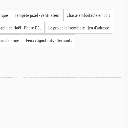
 directement sur le site internet, sont expédiées, à 80% le jour même, et
rique
Tempête pixel - ventilateur
Chaise emboîtable en bois
découpe correspond à votre commande.
Sapin de Noël - Phare DEL
Le pro de la tremblote - jeu d'adresse
me d'alarme
Feux clignotants alternants