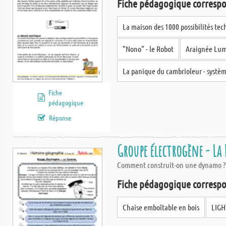
Fiche pédagogique correspo
Ce qui nous distingue et qui nous tient particulièrement à cœur, c'est la
La maison des 1000 possibilités te
ce sans supplément de coût. Chaque découpe est étiquettée séparément d
"Nono" - le Robot
Araignée Lumi
La panique du cambrioleur - systè
Fiche
pédagogique
Réponse
Groupe électrogène - L
Comment construit-on une dynamo ? C
Fiche pédagogique correspo
Chaise emboîtable en bois
LIGH