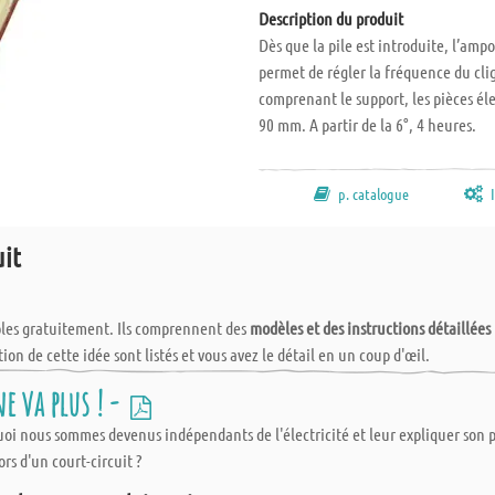
Description du produit
Dès que la pile est introduite, l’amp
permet de régler la fréquence du cl
comprenant le support, les pièces élec
90 mm. A partir de la 6°, 4 heures.
p. catalogue
uit
bles gratuitement. Ils comprennent des
modèles et des instructions détaillées
tion de cette idée sont listés et vous avez le détail en un coup d'œil.
ls que les planches, les lattes de bois et les plaque de métal. Aduis vous offr
ne va plus ! -
ours de technologie mais également pour vos loisirs. Et ce afin de vous éviter
i nous sommes devenus indépendants de l'électricité et leur expliquer son po
toutefois dépasser les 100 x 50 cm maximum, et ce pour une question d'emball
ors d'un court-circuit ?