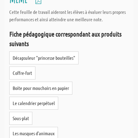
bois et le métal avec précision. IL faut toutefois calculer avec une
marge de tolérence de +/- 1 mm.
Cette feuille de travail aideront les élèves à évaluer leurs propres
performances et ainsi atteindre une meilleure note.
Ce qui nous distingue et qui nous tient particulièrement à cœur,
Fiche pédagogique correspondant aux produits
c'est la livraison rapide de vos articles découpées sur mesure. Les
commandes passées directement sur le site internet, sont
suivants
expédiées, à 80% le jour même, et ce sans supplément de coût.
Chaque découpe est étiquettée séparément de sorte qu'à la
Décapsuleur "princesse bouteilles"
réception de votre colis, vous savez immédiatement quelle
découpe correspond à votre commande.
Coffre-fort
Boite pour mouchoirs en papier
Le calendrier perpétuel
Sous-plat
Les masques d'animaux