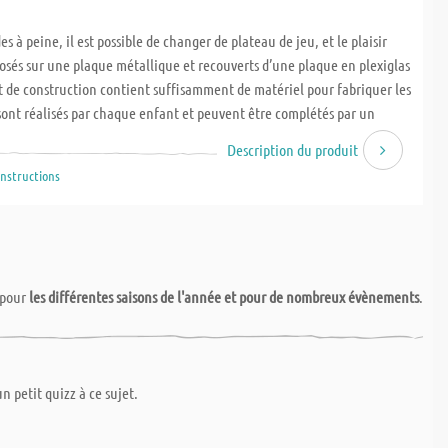
 à peine, il est possible de changer de plateau de jeu, et le plaisir
posés sur une plaque métallique et recouverts d’une plaque en plexiglas
t de construction contient suffisamment de matériel pour fabriquer les
 sont réalisés par chaque enfant et peuvent être complétés par un
 la surface de jeu. Les modèles de jeux pour le "moulin" et le "t'en fais
Description du produit
euvent être téléchargés gratuitement sur notre site Internet.
Instructions
0 x 45 mm. A partir du CM1, 5 - 9 heures. Les aimants sont à commander
pour
les différentes saisons de l'année et pour de nombreux évènements
.
e un service spécial par lequel vous pouvez demander à ce que l'on vous
 de perdre du temps à aller dans une menuiserie !
un petit quizz à ce sujet.
age et d'expédition. Nous découpons le bois et le métal avec précision.