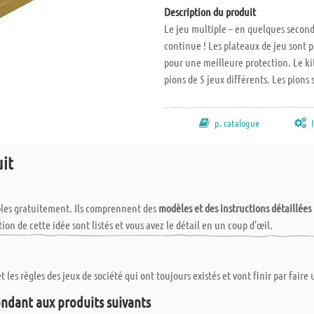
Description du produit
Le jeu multiple – en quelques secondes
continue ! Les plateaux de jeu sont 
pour une meilleure protection. Le ki
pions de 5 jeux différents. Les pions
aimant. Ainsi ils tiendront mieux sur
pas" sont joints. D'autres modèles p
p. catalogue
Dimensions L x l x H : env. 225 x 22
séparément.
uit
bles gratuitement. Ils comprennent des
modèles et des instructions détaillées
tion de cette idée sont listés et vous avez le détail en un coup d'œil.
ls que les planches, les lattes de bois et les plaque de métal. Aduis vous offr
ours de technologie mais également pour vos loisirs. Et ce afin de vous éviter
 les règles des jeux de société qui ont toujours existés et vont finir par faire 
toutefois dépasser les 100 x 50 cm maximum, et ce pour une question d'emball
ndant aux produits suivants