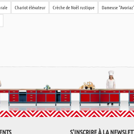
rale
Chariot élévateur
Crèche de Noël rustique
Dameuse "Avoriaz
e
IENTS
S'INSCRIRE À LA NEWSLE