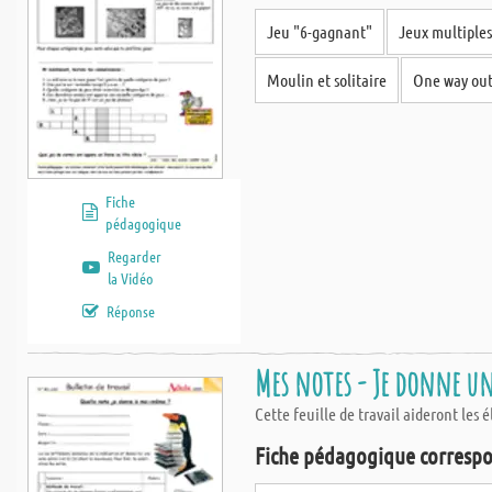
Jeu "6-gagnant"
Jeux multiples
Ce qui nous distingue et qui nous tient particulièrement à cœur, c'est la
ce sans supplément de coût. Chaque découpe est étiquettée séparément d
Moulin et solitaire
One way ou
Fiche
pédagogique
Regarder
la Vidéo
Réponse
Mes notes - Je donne 
Cette feuille de travail aideront les
Fiche pédagogique correspo