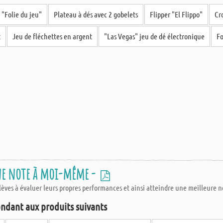
 "Folie du jeu"
Plateau à dés avec 2 gobelets
Flipper "El Flippo"
Cr
 livraison rapide de vos articles découpées sur mesure. Les commandes passées
e sorte qu'à la réception de votre colis, vous savez immédiatement quelle 
t
Jeu de fléchettes en argent
"Las Vegas" jeu de dé électronique
Fo
une note à moi-même -
 élèves à évaluer leurs propres performances et ainsi atteindre une meilleure n
ndant aux produits suivants