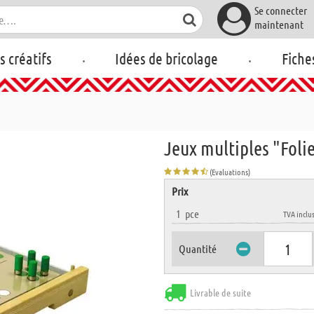
Se connecter
maintenant
.
.
rs créatifs
Idées de bricolage
Fiche
Jeux multiples "Folie
(Evaluations)
Prix
1
pce
TVA inclu
Quantité
Livrable de suite