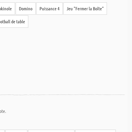
okinole
Domino
Puissance 4
Jeu "Fermer la Boîte"
 directement sur le site internet, sont expédiées, à 80% le jour même, et
découpe correspond à votre commande.
otball de table
ote.