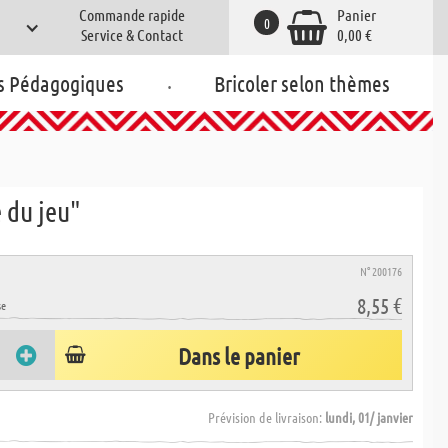
Commande rapide
Panier
0
Service & Contact
0,00 €
.
s Pédagogiques
Bricoler selon thèmes
 du jeu"
N° 200176
8,55 €
se
Dans le panier
Prévision de livraison:
lundi, 01/ janvier