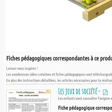
Fiches pédagogiques correspondantes à ce prod
Laissez-vous inspirer !
Les nombreuses idées créatives et fiches pédagogiques sont téléchargea
En plus des instructions détaillées, les articles nécessaires pour la réalisa
Le service à la Découpe chez Aduis couvre tous les matériaux courants, te
Les jeux de société -
découpe vos matériaux sur mesure, en fonction de l'utilisation pour vos c
Les enfants vont connaître l'origine et
Tous les matériaux, peuvent être découpés à la longueur souhaitée, sans 
Fiche pédagogique correspo
IL faut toutefois calculer avec une marge de tolérence de +/- 1 mm.