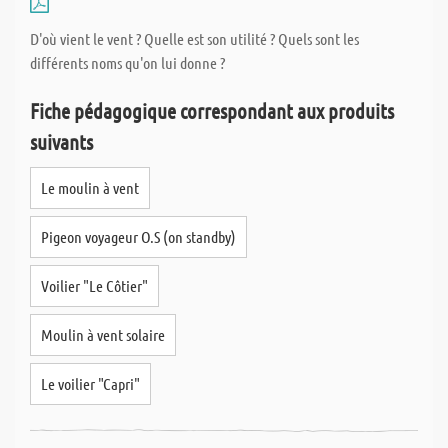
bois et le métal avec précision. IL faut toutefois calculer avec une
marge de tolérence de +/- 1 mm.
D'où vient le vent ? Quelle est son utilité ? Quels sont les
différents noms qu'on lui donne ?
Ce qui nous distingue et qui nous tient particulièrement à cœur,
Fiche pédagogique correspondant aux produits
c'est la livraison rapide de vos articles découpées sur mesure. Les
commandes passées directement sur le site internet, sont
suivants
expédiées, à 80% le jour même, et ce sans supplément de coût.
Chaque découpe est étiquettée séparément de sorte qu'à la
Le moulin à vent
réception de votre colis, vous savez immédiatement quelle
découpe correspond à votre commande.
Pigeon voyageur O.S (on standby)
Voilier "Le Côtier"
Moulin à vent solaire
Le voilier "Capri"