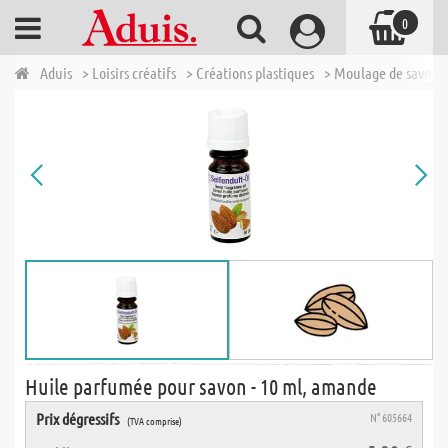
0
Aduis
> Loisirs créatifs
> Créations plastiques
> Moulage de savons
Huile parfumée pour savon - 10 ml, amande
Prix dégressifs
N° 605664
(TVA comprise)