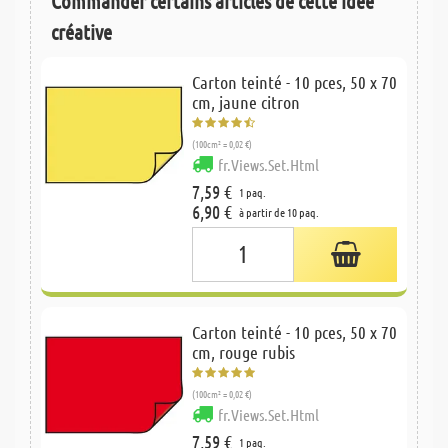
Commander certains articles de cette idée
créative
Carton teinté - 10 pces, 50 x 70
cm, jaune citron
(100cm² = 0,02 €)
fr.Views.Set.Html
7,59 €
1 paq.
6,90 €
à partir de 10 paq.
Carton teinté - 10 pces, 50 x 70
cm, rouge rubis
(100cm² = 0,02 €)
fr.Views.Set.Html
7,59 €
1 paq.