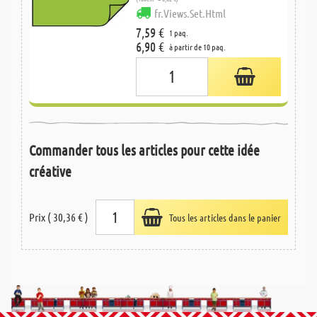
fr.Views.Set.Html
7,59 €
1 paq.
6,90 €
à partir de 10 paq.
Commander tous les articles pour cette idée
créative
Prix ( 30,36 € )
Tous les articles dans le panier