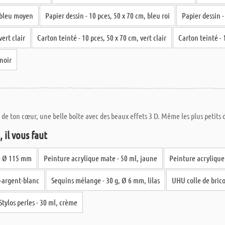
, bleu moyen
Papier dessin - 10 pces, 50 x 70 cm, bleu roi
Papier dessin -
vert clair
Carton teinté - 10 pces, 50 x 70 cm, vert clair
Carton teinté - 
noir
de ton cœur, une belle boîte avec des beaux effets 3 D. Même les plus petits d
 il vous faut
 - Ø 115 mm
Peinture acrylique mate - 50 ml, jaune
Peinture acrylique
-argent-blanc
Sequins mélange - 30 g, Ø 6 mm, lilas
UHU colle de brico
Stylos perles - 30 ml, crème