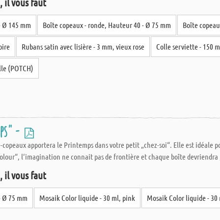
 il vous faut
 - Ø 145 mm
Boîte copeaux - ronde, Hauteur 40 - Ø 75 mm
Boîte copeau
oire
Rubans satin avec lisière - 3 mm, vieux rose
Colle serviette - 150 
olle (POTCH)
ps" -
te-copeaux apportera le Printemps dans votre petit „chez-soi“. Elle est idéale
Colour“, l‘imagination ne connait pas de frontière et chaque boîte devriendr
 il vous faut
 - Ø 75 mm
Mosaik Color liquide - 30 ml, pink
Mosaik Color liquide - 30