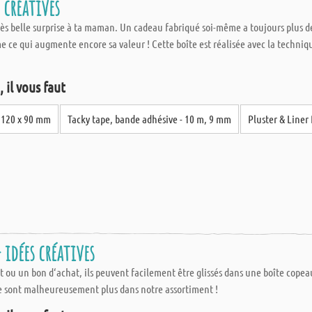
 créatives
très belle surprise à ta maman. Un cadeau fabriqué soi-même a toujours plus d
ce qui augmente encore sa valeur ! Cette boîte est réalisée avec la technique
 il vous faut
- 120 x 90 mm
Tacky tape, bande adhésive - 10 m, 9 mm
Pluster & Liner 
 idées créatives
nt ou un bon d‘achat, ils peuvent facilement être glissés dans une boîte copea
ne sont malheureusement plus dans notre assortiment !