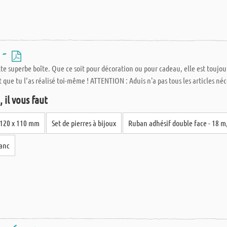
s -
tte superbe boîte. Que ce soit pour décoration ou pour cadeau, elle est toujo
dit que tu l‘as réalisé toi-même ! ATTENTION : Aduis n'a pas tous les articles néc
 il vous faut
 120 x 110 mm
Set de pierres à bijoux
Ruban adhésif double face - 18 
lanc