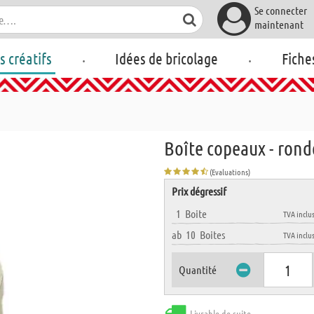
Se connecter
maintenant
.
.
rs créatifs
Idées de bricolage
Fiche
Boîte copeaux - rond
(Evaluations)
Prix dégressif
1
Boite
TVA inclu
ab
10
Boites
TVA inclu
Quantité
Livrable de suite