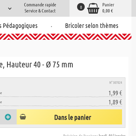
Commande rapide
Panier
0
Service & Contact
0,00 €
.
s Pédagogiques
Bricoler selon thèmes
e, Hauteur 40 - Ø 75 mm
N° 307024
1,99 €
se
1,89 €
se
Dans le panier
Prévision de livraison:
lundi, 01/ janvier