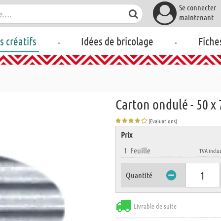
Se connecter
maintenant
.
.
rs créatifs
Idées de bricolage
Fiche
Carton ondulé - 50 x 
(Evaluations)
Prix
1
Feuille
TVA inclu
Quantité
Livrable de suite