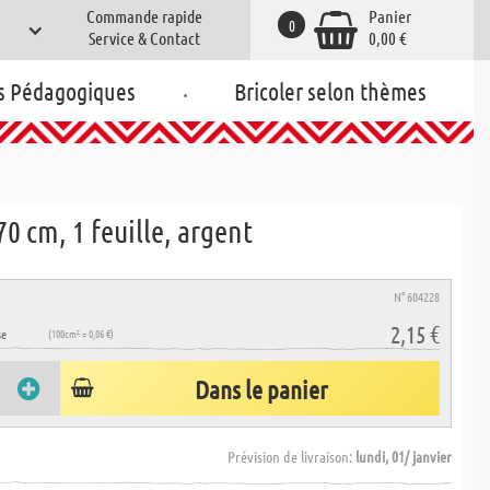
Commande rapide
Panier
0
Service & Contact
0,00 €
.
s Pédagogiques
Bricoler selon thèmes
70 cm, 1 feuille, argent
N° 604228
2,15 €
se
(100cm² = 0,06 €)
Dans le panier
Prévision de livraison:
lundi, 01/ janvier