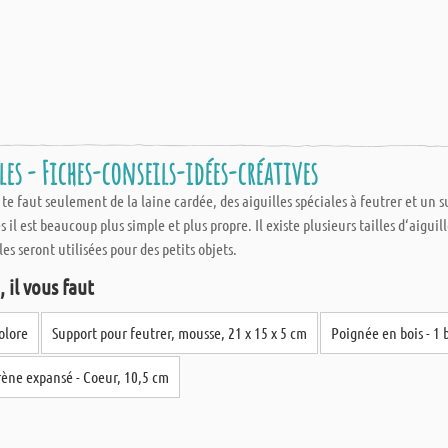
les - Fiches-conseils-idées-créatives
il te faut seulement de la laine cardée, des aiguilles spéciales à feutrer et u
 il est beaucoup plus simple et plus propre. Il existe plusieurs tailles d‘aiguil
les seront utilisées pour des petits objets.
 il vous faut
olore
Support pour feutrer, mousse, 21 x 15 x 5 cm
Poignée en bois - 1 
rène expansé - Coeur, 10,5 cm