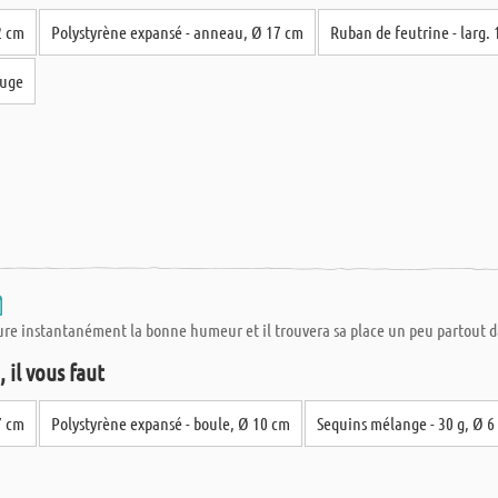
2 cm
Polystyrène expansé - anneau, Ø 17 cm
Ruban de feutrine - larg.
ouge
sure instantanément la bonne humeur et il trouvera sa place un peu partout d
 il vous faut
7 cm
Polystyrène expansé - boule, Ø 10 cm
Sequins mélange - 30 g, Ø 