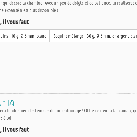
 qui décore ta chambre. Avec un peu de doigté et de patience, tu réaliseras c
e expansé n'est plus disponible !
 il vous faut
uins - 10 g, Ø 6 mm, blanc
Sequins mélange - 30 g, Ø 6 mm, or-argent-bla
r -
 fera fondre bien des femmes de ton entourage ! Offre ce cœur à ta maman, g
 à toi !
 il vous faut