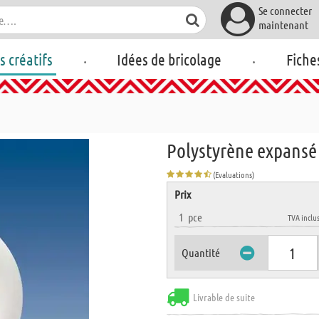
Se connecter
maintenant
.
.
rs créatifs
Idées de bricolage
Fiche
Polystyrène expansé
(Evaluations)
Prix
1
pce
TVA inclu
Quantité
Livrable de suite