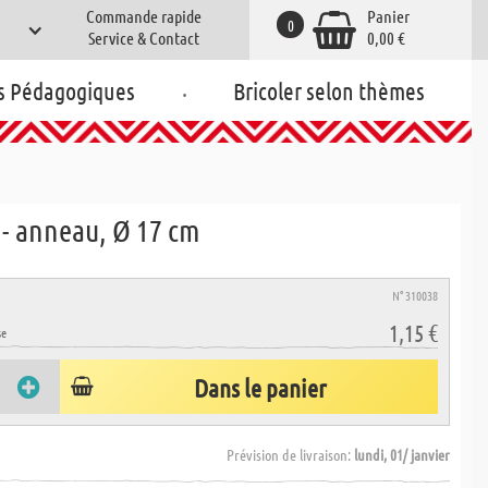
Commande rapide
Panier
0
Service & Contact
0,00 €
.
s Pédagogiques
Bricoler selon thèmes
 - anneau, Ø 17 cm
N° 310038
1,15 €
se
Dans le panier
Prévision de livraison:
lundi, 01/ janvier