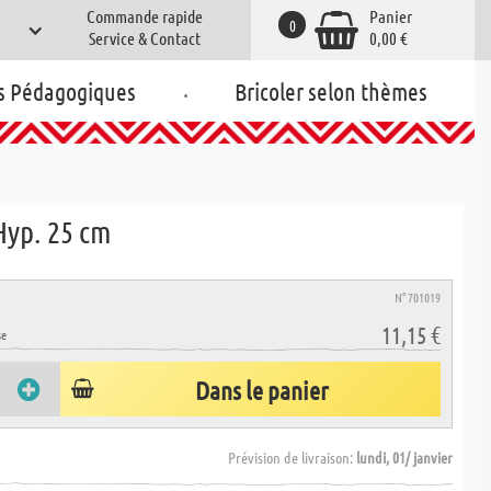
Commande rapide
Panier
0
Service & Contact
0,00 €
.
s Pédagogiques
Bricoler selon thèmes
Hyp. 25 cm
N° 701019
11,15 €
se
Dans le panier
Prévision de livraison:
lundi, 01/ janvier