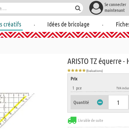
Se connecter
maintenant
.
.
rs créatifs
Idées de bricolage
Fiche
ARISTO TZ équerre - 
(Evaluations)
Prix
1
pce
TVA inclu
Quantité
Livrable de suite