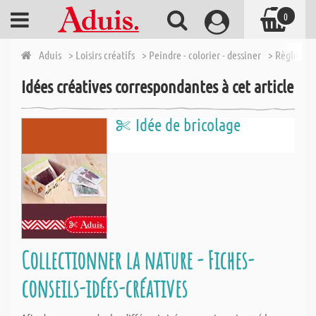
0
Aduis
> Loisirs créatifs
> Peindre - colorier - dessiner
> Règle, gé
Idées créatives correspondantes à cet article
Idée de bricolage
Collectionner la nature - Fiches-
conseils-idées-créatives