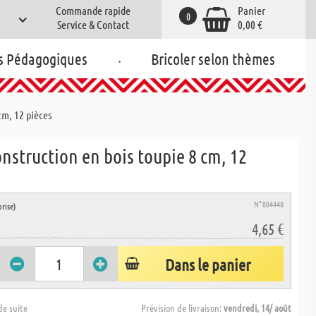
Commande rapide
Panier
0
Service & Contact
0,00 €
.
s Pédagogiques
Bricoler selon thèmes
cm, 12 pièces
onstruction en bois toupie 8 cm, 12
N° 804448
rise)
4,65 €
Dans le panier
de suite
Prévision de livraison:
vendredi, 14/ août