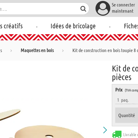
Se connecter
maintenant
.
.
rs créatifs
Idées de bricolage
Fiche
es
Maquettes en bois
Kit de construction en bois toupie 8 
Kit de c
pièces
Prix
(TVA comp
1
paq.
Quantité
Livrable 