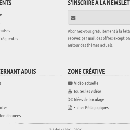
IENTS
S'INSCRIRE À LA NEWSLE
e
t
emises
Abonnez-vous gratuitement à la lettr
recevez par mail des offres exceptio
fréquentes
autour des thèmes actuels.
CERNANT ADUIS
ZONE CRÉATIVE
s
Vidéo actuelle
Toutes les vidéos
s
Idées de bricolage
ntes
Fiches Pédagogiques
tion données
© Aduis 1996 - 2026