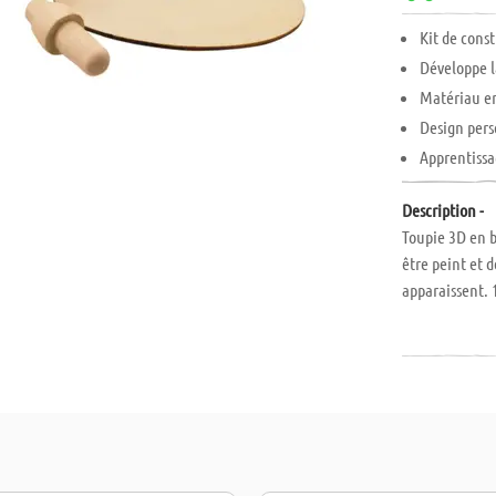
Kit de const
Développe l
Matériau en
Design pers
Apprentissa
Description -
Toupie 3D en b
être peint et 
apparaissent. 