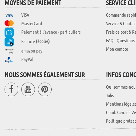
MOYENS DE PAIEMENT
SERVICE CL
VISA
Commande rapid
MasterCard
Service & Contac
Paiement à l'avance - particuliers
Frais de port & R
FAQ - Questions 
Facture
(écoles)
Mon compte
amazon pay
PayPal
NOUS SOMMES ÉGALEMENT SUR
INFOS CON
Qui sommes-nou
Jobs
Mentions légale
Cond. Gén. de Ve
Politique protec