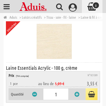
0
Aduis
> Loisirs créatifs
> Tissu - soie - fil - laine
> Laine & fil à croch
Déstockage
Laine Essentials Acrylic - 100 g, crème
Prix
N° 921389
(TVA comprise)
3,55 €
au lieu de
5,09 €
1
pce
Quantité