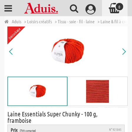
0
Aduis
> Loisirs créatifs
> Tissu - soie - fil - laine
> Laine & fil à croch
Déstockage
Laine Essentials Super Chunky - 100 g,
framboise
Prix
N° 921845
(TVA comprise)