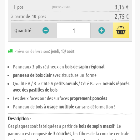
3,15 €
1
pce
(100cm² = 1,58 €)
2,75 €
à partir de
10
pces
Quantité
Prévision de livraison:
jeudi, 13/ août
Panneaux 3-plis résineux en
bois de sapin régional
panneau de bois clair
avec structure uniforme
Qualité A / B -> Côté A
petits nœuds
/ Côté B avec
nœuds réparés
avec des pastilles de bois
Les deux faces ont des surfaces
proprement poncées
Panneau de bois
à usage multiple
car sans déformation !
Description -
Ces plaques sont fabriquées à partir de
bois de sapin massif
. Le
panneau est composé de
3 couches
, les fibres de la couche centrale