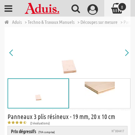
0
Aduis
> Techno & Travaux Manuels
> Découpes sur mesure
> Panne
Panneaux 3 plis résineux - 19 mm, 20 x 10 cm
(3 évaluations)
Prix dégressifs
N° 804417
(TVA comprise)