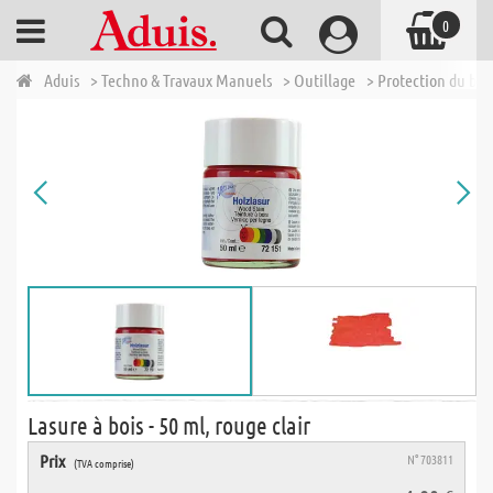
0
Aduis
> Techno & Travaux Manuels
> Outillage
> Protection du boi
Lasure à bois - 50 ml, rouge clair
Prix
N° 703811
(TVA comprise)