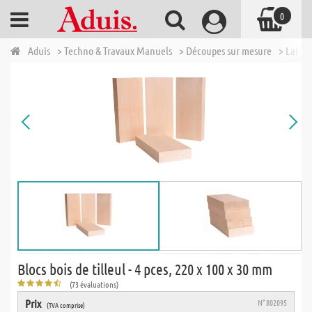
0
Aduis
> Techno & Travaux Manuels
> Découpes sur mesure
> Lattes
Blocs bois de tilleul - 4 pces, 220 x 100 x 30 mm
(73 évaluations)
Prix
N° 802095
(TVA comprise)