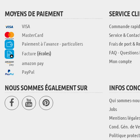
MOYENS DE PAIEMENT
SERVICE CL
VISA
Commande rapid
MasterCard
Service & Contac
Paiement à l'avance - particuliers
Frais de port & R
FAQ - Questions 
Facture
(écoles)
Mon compte
amazon pay
PayPal
NOUS SOMMES ÉGALEMENT SUR
INFOS CON
Qui sommes-nou
Jobs
Mentions légale
Cond. Gén. de Ve
Politique protec