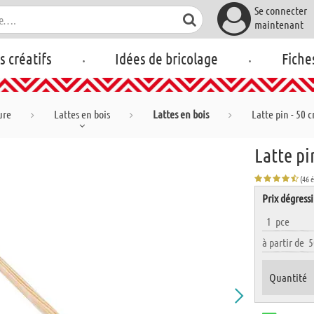
Se connecter
maintenant
.
.
rs créatifs
Idées de bricolage
Fiche
ure
Lattes en bois
Lattes en bois
Latte pin - 50 c
Latte pi
(46 
Prix dégressi
1
pce
à partir de
5
Quantité