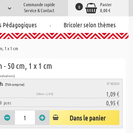
Commande rapide
Panier
0
Service & Contact
0,00 €
.
s Pédagogiques
Bricoler selon thèmes
m, 1 x 1 cm
n - 50 cm, 1 x 1 cm
évaluations)
fs
N° 802024
(TVA comprise)
1,09 €
(100cm = 2,18 €)
0,95 €
0
pces
Dans le panier