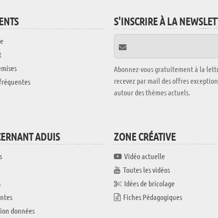
IENTS
S'INSCRIRE À LA NEWSLE
e
t
emises
Abonnez-vous gratuitement à la lettr
recevez par mail des offres exceptio
fréquentes
autour des thèmes actuels.
CERNANT ADUIS
ZONE CRÉATIVE
s
Vidéo actuelle
Toutes les vidéos
s
Idées de bricolage
ntes
Fiches Pédagogiques
tion données