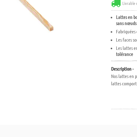
Livrable 
Lattes en bo
sans nœuds
Fabriquées 
Les faces s
Les lattes e
tolérance
Description -
Nos lattes en 
lattes comport