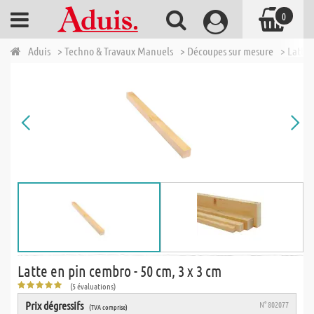
0
Aduis
> Techno & Travaux Manuels
> Découpes sur mesure
> Lattes
Latte en pin cembro - 50 cm, 3 x 3 cm
(5 évaluations)
Prix dégressifs
N° 802077
(TVA comprise)