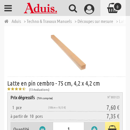
0
Aduis
> Techno & Travaux Manuels
> Découpes sur mesure
> Lattes
Latte en pin cembro - 75 cm, 4,2 x 4,2 cm
(13 évaluations)
Prix dégressifs
N° 803123
(TVA comprise)
7,60 €
1
pce
(100cm = 10,13 €)
7,35 €
à partir de
10
pces
Quantité