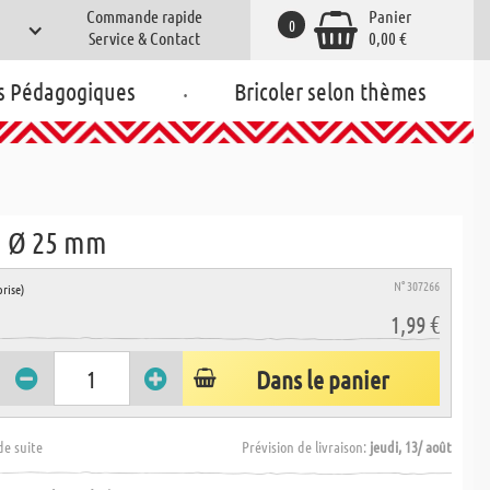
Commande rapide
Panier
0
Service & Contact
0,00 €
.
s Pédagogiques
Bricoler selon thèmes
e, Ø 25 mm
N° 307266
rise)
1,99 €
Dans le panier
de suite
Prévision de livraison:
jeudi, 13/ août