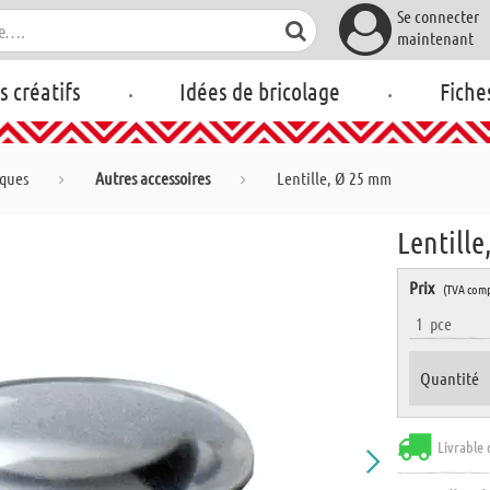
Se connecter
maintenant
.
.
rs créatifs
Idées de bricolage
Fiche
iques
Autres accessoires
Lentille, Ø 25 mm
Lentill
Prix
(TVA comp
1
pce
Quantité
Livrable 