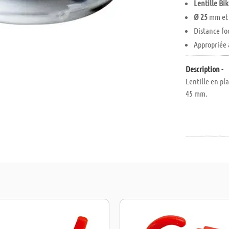
Lentille Bi
Ø 25
mm et 
Distance foc
Appropriée
Description -
Lentille en pl
45 mm.