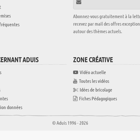
t
emises
Abonnez-vous gratuitement à la lettr
recevez par mail des offres exceptio
fréquentes
autour des thèmes actuels.
CERNANT ADUIS
ZONE CRÉATIVE
s
Vidéo actuelle
Toutes les vidéos
s
Idées de bricolage
ntes
Fiches Pédagogiques
tion données
© Aduis 1996 - 2026