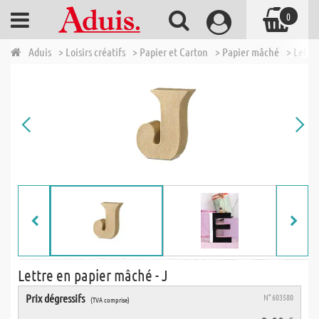
0
Aduis
> Loisirs créatifs
> Papier et Carton
> Papier mâché
> Lettr
Lettre en papier mâché - J
Prix dégressifs
N° 603580
(TVA comprise)