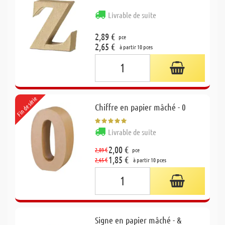
Livrable de suite
2,89 €
pce
2,65 €
à partir 10 pces
Fin de série
Chiffre en papier mâché - 0
Livrable de suite
2,00 €
2,89 €
pce
1,85 €
2,65 €
à partir 10 pces
Signe en papier mâché - &