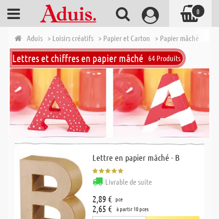
0
Aduis
> Loisirs créatifs
> Papier et Carton
> Papier mâché
> Let
Lettres et chiffres en papier mâché
64 Produits
Lettre en papier mâché - B
Livrable de suite
2,89 €
pce
2,65 €
à partir 10 pces