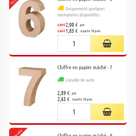
Uniquement quelques
exemplaires disponibles.
2,00 €
2,89 €
pce
1,85 €
2,65 €
à partir 10 pces
Chiffre en papier mâché - 7
Livrable de suite
2,89 €
pce
2,65 €
à partir 10 pces
Fin de série
Chiffre en papier mâché - 0