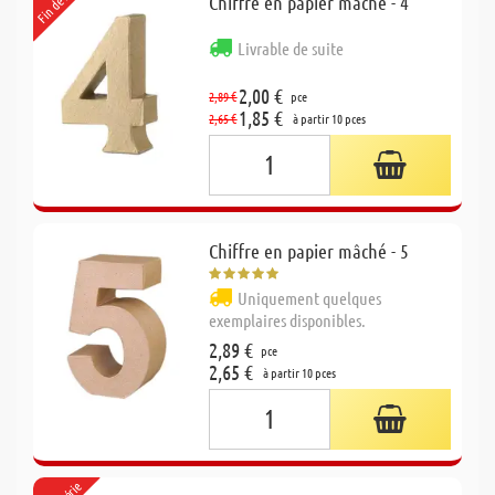
Fin de série
Chiffre en papier mâché - 4
Livrable de suite
2,00 €
2,89 €
pce
1,85 €
2,65 €
à partir 10 pces
Chiffre en papier mâché - 5
Uniquement quelques
exemplaires disponibles.
2,89 €
pce
2,65 €
à partir 10 pces