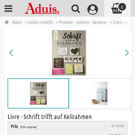
0
Aduis
> Loisirs créatifs
> Peindre - colorier - dessiner
> Livres sur la
Livre - Schrift trifft auf Keilrahmen
Prix
N° 410500
(TVA comprise)