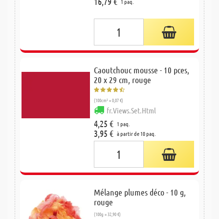
16,79 €
1 paq.
Caoutchouc mousse - 10 pces,
20 x 29 cm, rouge
(100cm² = 0,07 €)
fr.Views.Set.Html
4,25 €
1 paq.
3,95 €
à partir de 10 paq.
Mélange plumes déco - 10 g,
rouge
(100g = 32,90 €)