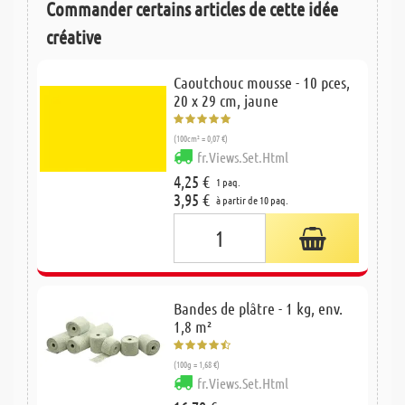
Commander certains articles de cette idée
créative
Caoutchouc mousse - 10 pces,
20 x 29 cm, jaune
(100cm² = 0,07 €)
fr.Views.Set.Html
4,25 €
1 paq.
3,95 €
à partir de 10 paq.
Bandes de plâtre - 1 kg, env.
1,8 m²
(100g = 1,68 €)
fr.Views.Set.Html