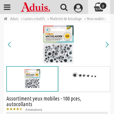
0
Aduis
> Loisirs créatifs
> Matériel de bricolage
> Yeux mobiles
> A
Assortiment yeux mobiles - 100 pces,
autocollants
(5 évaluations)