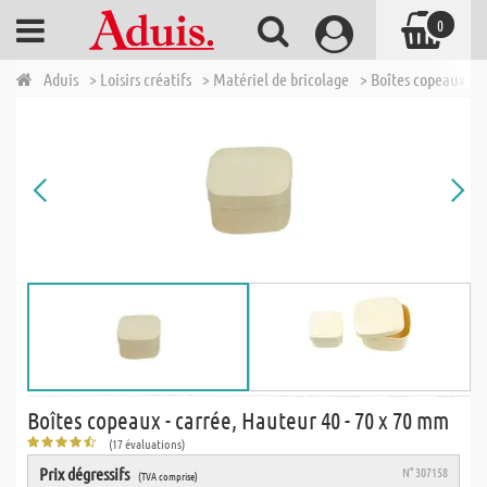
0
Aduis
> Loisirs créatifs
> Matériel de bricolage
> Boîtes copeaux
>
Boîtes copeaux - carrée, Hauteur 40 - 70 x 70 mm
(17 évaluations)
Prix dégressifs
N° 307158
(TVA comprise)