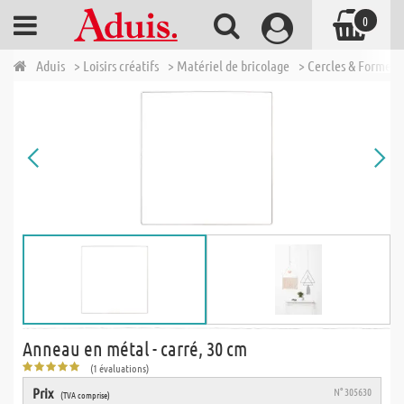
0
Aduis
> Loisirs créatifs
> Matériel de bricolage
> Cercles & Formes 
Anneau en métal - carré, 30 cm
(1 évaluations)
Prix
N° 305630
(TVA comprise)