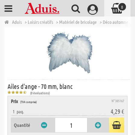
0
Aduis
> Loisirs créatifs
> Matériel de bricolage
> Déco automne, No
Ailes d'ange - 70 mm, blanc
(8 évaluations)
Prix
N° 305167
(TVA comprise)
4,29 €
1
paq.
Quantité