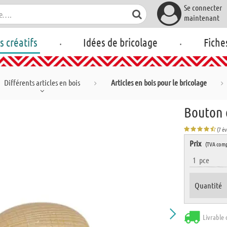
Se connecter
maintenant
.
.
rs créatifs
Idées de bricolage
Fiche
Différents articles en bois
Articles en bois pour le bricolage
Bouton 
(7 é
Prix
(TVA comp
1
pce
Quantité
Livrable 