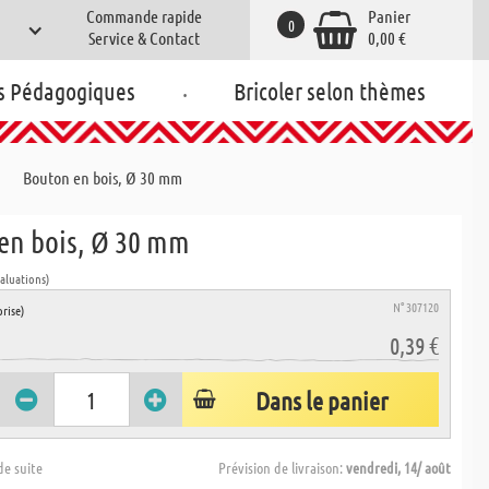
Commande rapide
Panier
0
Service & Contact
0,00 €
.
s Pédagogiques
Bricoler selon thèmes
Bouton en bois, Ø 30 mm
en bois, Ø 30 mm
valuations)
N° 307120
rise)
0,39 €
Dans le panier
de suite
Prévision de livraison:
vendredi, 14/ août