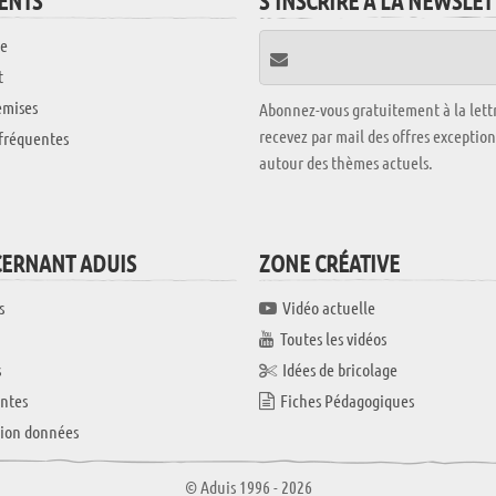
IENTS
S'INSCRIRE À LA NEWSLE
e
t
emises
Abonnez-vous gratuitement à la lettr
recevez par mail des offres exceptio
fréquentes
autour des thèmes actuels.
CERNANT ADUIS
ZONE CRÉATIVE
s
Vidéo actuelle
Toutes les vidéos
s
Idées de bricolage
ntes
Fiches Pédagogiques
tion données
© Aduis 1996 - 2026