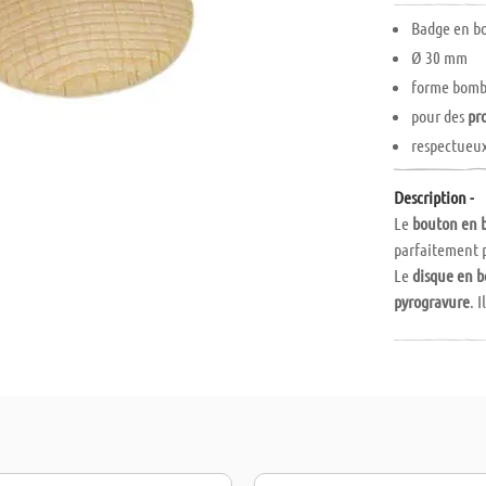
Badge en b
Ø 30 mm
forme bom
pour des
pr
respectueu
Description -
Le
bouton en b
parfaitement p
Le
disque en b
pyrogravure
. 
personnalises.
epingles de br