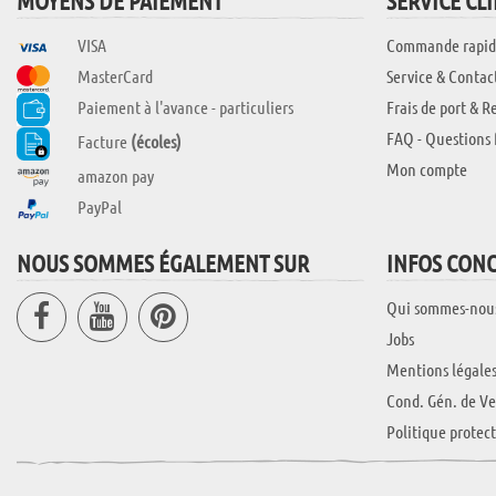
MOYENS DE PAIEMENT
SERVICE CL
VISA
Commande rapid
MasterCard
Service & Contac
Paiement à l'avance - particuliers
Frais de port & R
FAQ - Questions 
Facture
(écoles)
Mon compte
amazon pay
PayPal
NOUS SOMMES ÉGALEMENT SUR
INFOS CON
Qui sommes-nou
Jobs
Mentions légale
Cond. Gén. de Ve
Politique protec