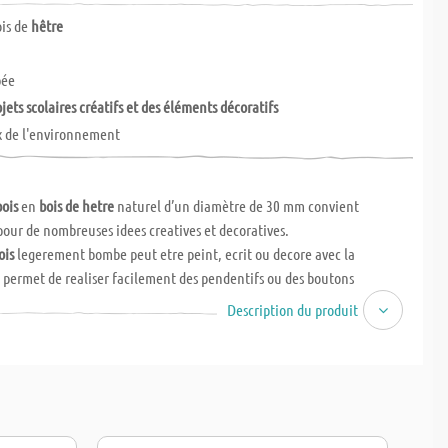
ois de
hêtre
bée
ojets scolaires créatifs et des éléments décoratifs
x de l'environnement
ois
en
bois de hetre
naturel d’un diamètre de 30 mm convient
our de nombreuses idees creatives et decoratives.
ois
legerement bombe peut etre peint, ecrit ou decore avec la
Il permet de realiser facilement des pendentifs ou des boutons
 Si necessaire, veuillez egalement commander les
art. n° 305.548
Description du produit
oche avec pont
.