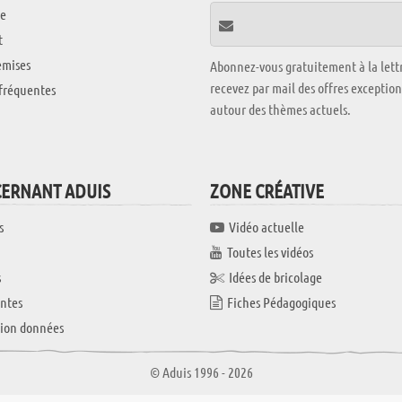
e
t
emises
Abonnez-vous gratuitement à la lettr
recevez par mail des offres exceptio
fréquentes
autour des thèmes actuels.
CERNANT ADUIS
ZONE CRÉATIVE
s
Vidéo actuelle
Toutes les vidéos
s
Idées de bricolage
ntes
Fiches Pédagogiques
tion données
© Aduis 1996 - 2026