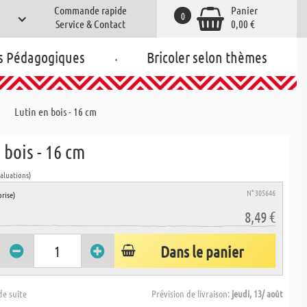
Commande rapide
Panier
0
Service & Contact
0,00 €
.
s Pédagogiques
Bricoler selon thèmes
Lutin en bois - 16 cm
 bois - 16 cm
valuations)
N° 305646
rise)
8,49 €
Dans le panier
de suite
Prévision de livraison:
jeudi, 13/ août