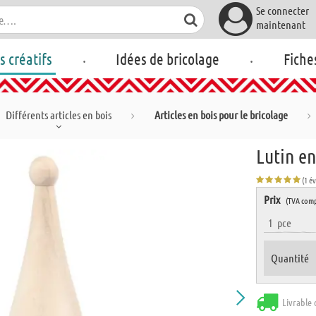
Se connecter
maintenant
.
.
rs créatifs
Idées de bricolage
Fiche
Différents articles en bois
Articles en bois pour le bricolage
Lutin en
(1 é
Prix
(TVA comp
1
pce
Quantité
Livrable 