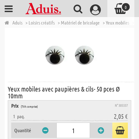
0
Aduis
> Loisirs créatifs
> Matériel de bricolage
> Yeux mobiles
> Y
Yeux mobiles avec paupières & cils- 50 pces Ø
10mm
Prix
N° 305337
(TVA comprise)
2,05 €
1
paq.
Quantité