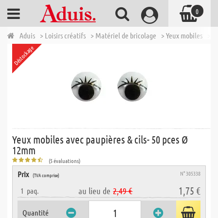
0
Aduis
> Loisirs créatifs
> Matériel de bricolage
> Yeux mobiles
> Y
Déstockage
Yeux mobiles avec paupières & cils- 50 pces Ø
12mm
(5 évaluations)
Prix
N° 305338
(TVA comprise)
1,75 €
au lieu de
2,49 €
1
paq.
Quantité