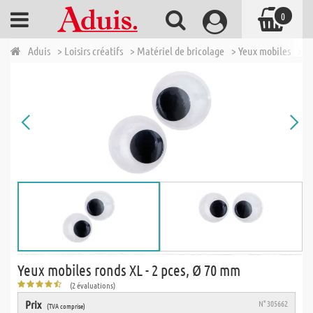
0
Aduis
> Loisirs créatifs
> Matériel de bricolage
> Yeux mobiles
> Y
Yeux mobiles ronds XL - 2 pces, Ø 70 mm
(2 évaluations)
Prix
N° 305662
(TVA comprise)