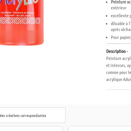
Peinture ac
extérieur
excellente 
diluable à l
après sécha
Pour papier,
Description -
Peinture acryl
et intenses, a
comme pour le 
acrylique Adui
résistante à l
papier, carton
à l'extérieur et
dées créatives correspondantes