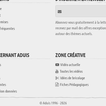
e
t
emises
Abonnez-vous gratuitement à la lettr
recevez par mail des offres exceptio
fréquentes
autour des thèmes actuels.
CERNANT ADUIS
ZONE CRÉATIVE
s
Vidéo actuelle
Toutes les vidéos
s
Idées de bricolage
ntes
Fiches Pédagogiques
tion données
© Aduis 1996 - 2026