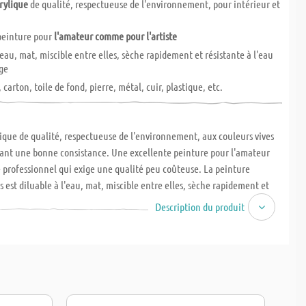
rylique
de qualité, respectueuse de l'environnement, pour intérieur et
peinture pour
l'amateur comme pour l'artiste
'eau, mat, miscible entre elles, sèche rapidement et résistante à l'eau
ge
 carton, toile de fond, pierre, métal, cuir, plastique, etc.
ique de qualité, respectueuse de l'environnement, aux couleurs vives
yant une bonne consistance. Une excellente peinture pour l'amateur
professionnel qui exige une qualité peu coûteuse. La peinture
s est diluable à l'eau, mat, miscible entre elles, sèche rapidement et
'eau après séchage. Elle est adaptée à de nombreux supports tels que
Description du produit
, toile de fond, pierre, métal, cuir ou de nombreux plastiques. Utilisable
 à l'intérieur.