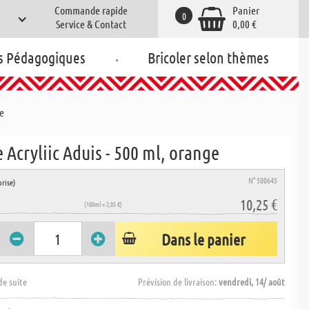
Commande rapide
Panier
0
Service & Contact
0,00 €
.
s Pédagogiques
Bricoler selon thèmes
ge
 Acryliic Aduis - 500 ml, orange
N° 500645
rise)
10,25 €
(100ml = 2,05 €)
Dans le panier
de suite
Prévision de livraison:
vendredi, 14/ août