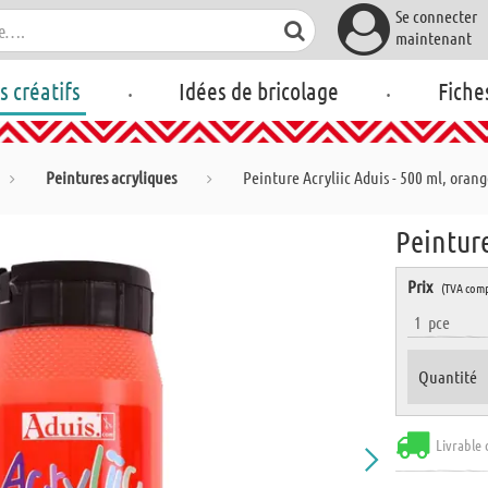
Se connecter
maintenant
.
.
rs créatifs
Idées de bricolage
Fiche
Peintures acryliques
Peinture Acryliic Aduis - 500 ml, oran
Peinture
Prix
(TVA comp
1
pce
Quantité
Livrable 