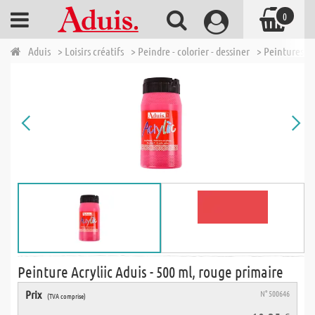
0
Aduis
> Loisirs créatifs
> Peindre - colorier - dessiner
> Peintures ac
Peinture Acryliic Aduis - 500 ml, rouge primaire
Prix
N° 500646
(TVA comprise)