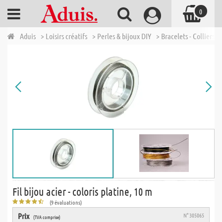
0
Aduis
> Loisirs créatifs
> Perles & bijoux DIY
> Bracelets - Colliers -
Fil bijou acier - coloris platine, 10 m
(9 évaluations)
Prix
N° 305065
(TVA comprise)