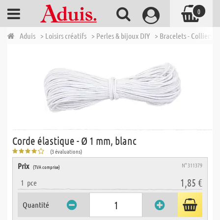
0
Aduis
> Loisirs créatifs
> Perles & bijoux DIY
> Bracelets - Colliers -
Corde élastique - Ø 1 mm, blanc
(3 évaluations)
Prix
N° 311379
(TVA comprise)
1,85 €
1
pce
Quantité