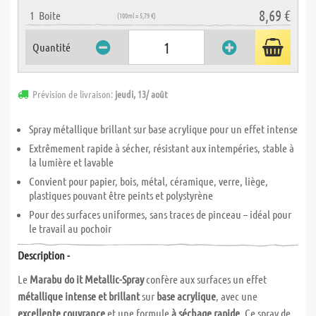
8,69 €
1
Boite
(100ml = 5,79 €)
Quantité
Prévision de livraison:
jeudi, 13/ août
Spray métallique brillant sur base acrylique pour un effet intense
Extrêmement rapide à sécher, résistant aux intempéries, stable à
la lumière et lavable
Convient pour papier, bois, métal, céramique, verre, liège,
plastiques pouvant être peints et polystyrène
Pour des surfaces uniformes, sans traces de pinceau – idéal pour
le travail au pochoir
Description -
Le
Marabu do it Metallic-Spray
confère aux surfaces un effet
métallique intense et brillant
sur
base acrylique
, avec une
excellente couvrance
et une formule
à séchage rapide
. Ce spray de