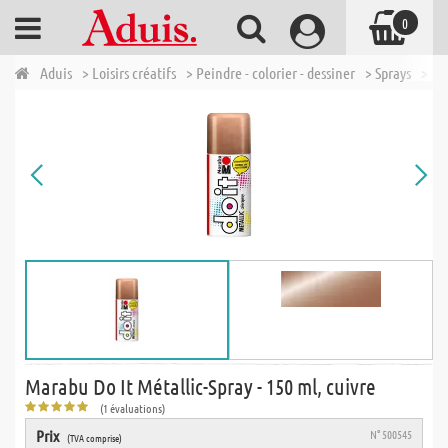
0
Aduis
> Loisirs créatifs
> Peindre - colorier - dessiner
> Sprays
> Ma
Marabu Do It Métallic-Spray - 150 ml, cuivre
(1 évaluations)
Prix
N° 500545
(TVA comprise)