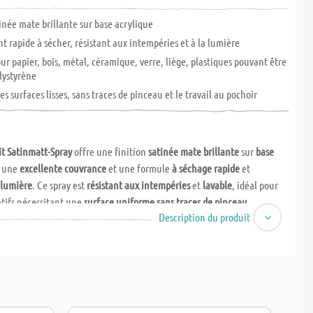
tinée mate brillante sur base acrylique
 rapide à sécher, résistant aux intempéries et à la lumière
ur papier, bois, métal, céramique, verre, liège, plastiques pouvant être
olystyrène
es surfaces lisses, sans traces de pinceau et le travail au pochoir
t Satinmatt-Spray
offre une finition
satinée mate brillante
sur
base
 une
excellente couvrance
et une formule
à séchage rapide
et
a lumière
. Ce spray est
résistant aux intempéries
et
lavable
, idéal pour
éatifs nécessitant une
surface uniforme sans traces de pinceau
.
Description du produit
yvalence, le Satinmatt-Spray adhère à de nombreux matériaux tels que
,
métal
,
céramique
,
verre
,
liège
et divers
plastiques pouvant être
 également adapté pour le polystyrène sans besoin d'apprêt. Ses
es exceptionnelles en font un choix idéal pour le
travail au pochoir
et
 de précision.