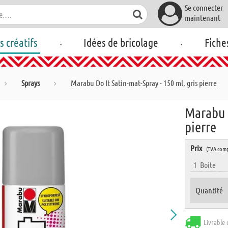
Se connecter
maintenant
.
.
rs créatifs
Idées de bricolage
Fiche
Sprays
Marabu Do It Satin-mat-Spray - 150 ml, gris pierre
Marabu D
pierre
Prix
(TVA comp
1
Boite
Quantité
Livrable 