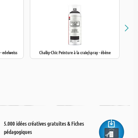
s projets créatifs
nécessitant une finition de haute qualité, uniforme
 - edelweiss
Chalky-Chic Peinture à la craie/spray - ébène
C
5.000 idées créatives gratuites & Fiches
pédagogiques