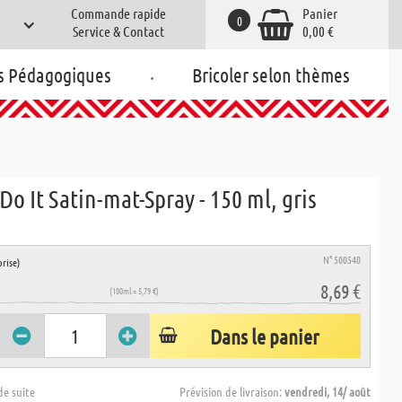
Commande rapide
Panier
0
Service & Contact
0,00 €
.
s Pédagogiques
Bricoler selon thèmes
o It Satin-mat-Spray - 150 ml, gris
N° 500540
rise)
8,69 €
(100ml = 5,79 €)
Dans le panier
de suite
Prévision de livraison:
vendredi, 14/ août