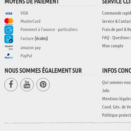
MOYENS DE PAIEMENT
SERVICE CL
VISA
Commande rapid
MasterCard
Service & Contac
Paiement à l'avance - particuliers
Frais de port & R
FAQ - Questions 
Facture
(écoles)
Mon compte
amazon pay
PayPal
NOUS SOMMES ÉGALEMENT SUR
INFOS CON
Qui sommes-nou
Jobs
Mentions légale
Cond. Gén. de Ve
Politique protec