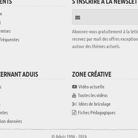
IENTS
S'INSCRIRE À LA NEWSLE
e
t
emises
Abonnez-vous gratuitement à la lettr
recevez par mail des offres exceptio
fréquentes
autour des thèmes actuels.
CERNANT ADUIS
ZONE CRÉATIVE
s
Vidéo actuelle
Toutes les vidéos
s
Idées de bricolage
ntes
Fiches Pédagogiques
tion données
© Aduis 1996 - 2026