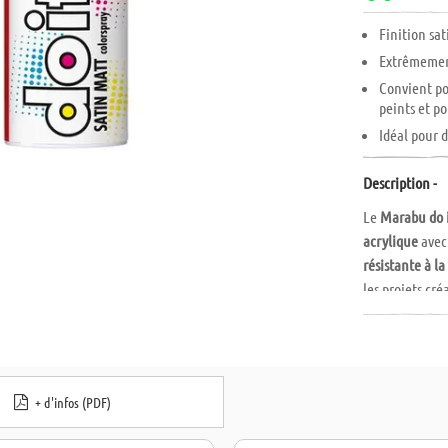
Finition sa
Extrêmement
Convient po
peints et p
Idéal pour d
Description -
Le
Marabu do i
acrylique
avec
résistante à l
les projets cr
Grâce à sa pol
le
papier
,
bois
peints
. Il est
caractéristiqu
+ d'infos (PDF)
les projets DIY