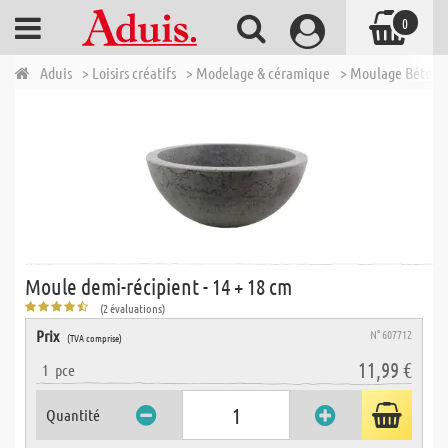
0
Aduis
> Loisirs créatifs
> Modelage & céramique
> Moulage Béton
Moule demi-récipient - 14 + 18 cm
(2 évaluations)
Prix
N° 607712
(TVA comprise)
11,99 €
1
pce
Quantité