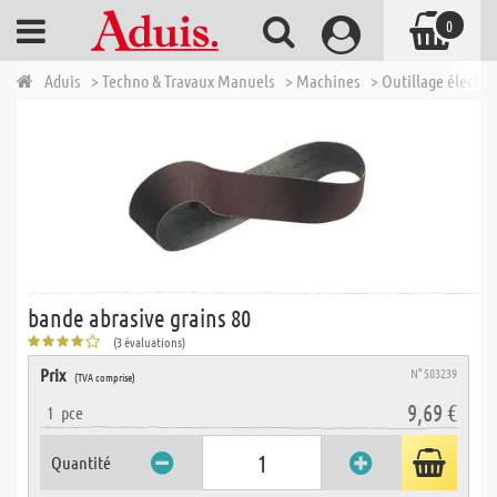
0
Aduis
> Techno & Travaux Manuels
> Machines
> Outillage électri
bande abrasive grains 80
(3 évaluations)
Prix
N° 503239
(TVA comprise)
9,69 €
1
pce
Quantité