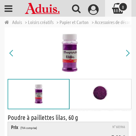
0
Aduis
> Loisirs créatifs
> Papier et Carton
> Accessoires de décorat
Poudre à paillettes lilas, 60 g
Prix
N° 603966
(TVA comprise)