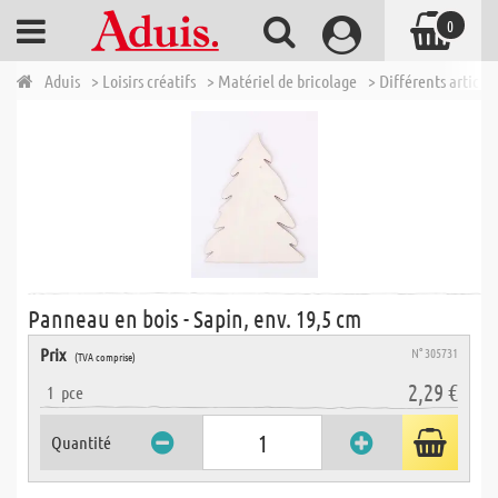
0
Aduis
> Loisirs créatifs
> Matériel de bricolage
> Différents articles
Panneau en bois - Sapin, env. 19,5 cm
Prix
N° 305731
(TVA comprise)
2,29 €
1
pce
Quantité