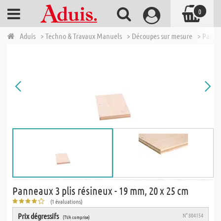
0
Aduis
> Techno & Travaux Manuels
> Découpes sur mesure
> Panne
Panneaux 3 plis résineux - 19 mm, 20 x 25 cm
(1 évaluations)
Prix dégressifs
N° 804154
(TVA comprise)