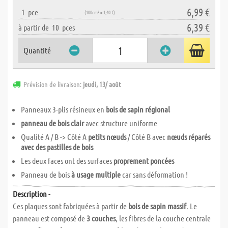
6,99 €
1
pce
(100cm² = 1,40 €)
6,39 €
à partir de
10
pces
Quantité
Prévision de livraison:
jeudi, 13/ août
Panneaux 3-plis résineux en
bois de sapin régional
panneau de bois clair
avec structure uniforme
Qualité A / B -> Côté A
petits nœuds
/ Côté B avec
nœuds réparés
avec des pastilles de bois
Les deux faces ont des surfaces
proprement poncées
Panneau de bois
à usage multiple
car sans déformation !
Description -
Ces plaques sont fabriquées à partir de
bois de sapin massif
. Le
panneau est composé de
3 couches
, les fibres de la couche centrale