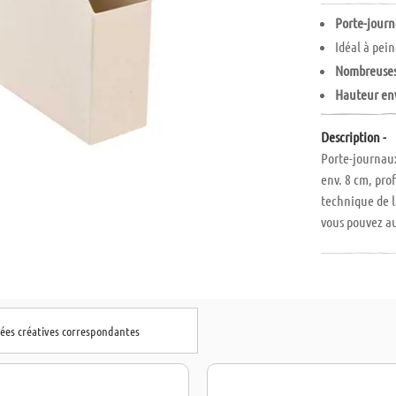
Porte-jour
Idéal à pei
Nombreuses 
Hauteur env
Description -
Porte-journaux
env. 8 cm, pro
technique de la
vous pouvez au
dées créatives correspondantes