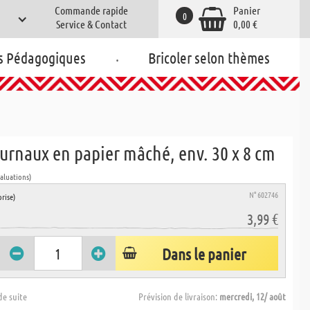
Commande rapide
Panier
0
Service & Contact
0,00 €
.
s Pédagogiques
Bricoler selon thèmes
urnaux en papier mâché, env. 30 x 8 cm
valuations)
N° 602746
rise)
3,99 €
Dans le panier
de suite
Prévision de livraison:
mercredi, 12/ août