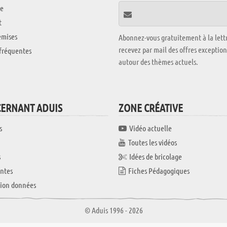
e
t
emises
Abonnez-vous gratuitement à la lettr
recevez par mail des offres exceptio
fréquentes
autour des thèmes actuels.
CERNANT ADUIS
ZONE CRÉATIVE
s
Vidéo actuelle
Toutes les vidéos
s
Idées de bricolage
ntes
Fiches Pédagogiques
tion données
© Aduis 1996 - 2026