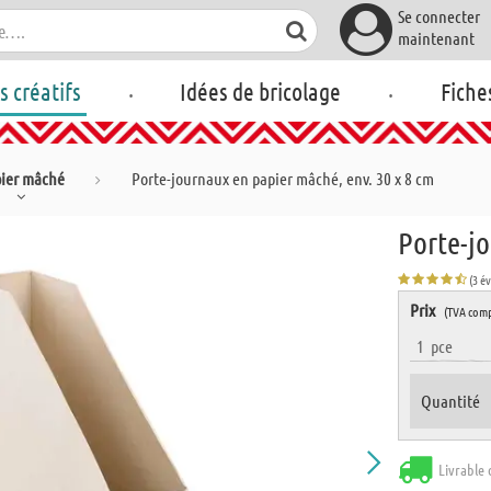
Se connecter
maintenant
.
.
rs créatifs
Idées de bricolage
Fiche
ier mâché
Porte-journaux en papier mâché, env. 30 x 8 cm
Porte-jo
(3 é
Prix
(TVA comp
1
pce
Quantité
Livrable 