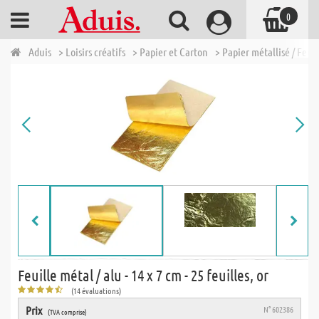
0
Aduis
> Loisirs créatifs
> Papier et Carton
> Papier métallisé / Feui
Feuille métal / alu - 14 x 7 cm - 25 feuilles, or
(14 évaluations)
Prix
N° 602386
(TVA comprise)